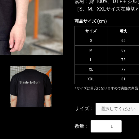
素材：綿 100%、DTF＋シ
［S、M、XXLサイズ在庫切
商品サイズ (cm）
サイズ
着丈
S
65
M
69
L
73
XL
77
XXL
81
※サイズは目安になりますので実際の商品
サイズ：
数量：