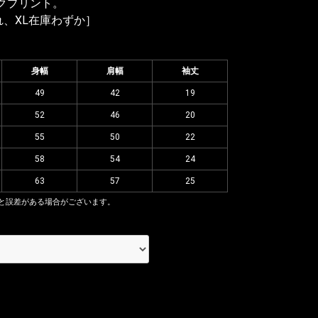
ルクプリント。
れ、XL在庫わずか］
身幅
肩幅
袖丈
49
42
19
52
46
20
55
50
22
58
54
24
63
57
25
と誤差がある場合がございます。