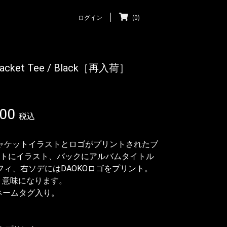
ログイン
(0)
” Jacket Tee / Black［再入荷］
00
税込
rn」のジャケットイラストとロゴがプリントされたブ
トにイラスト、バックにアルバムタイトル
イポグラフィ、右ソデにはDAOKOロゴをプリント。
畑という意味になります。
ネームタグ入り。